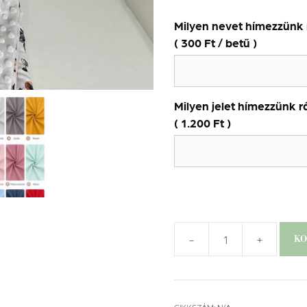
Milyen nevet hímezzünk 
(
300
Ft
/ betű )
Milyen jelet hímezzünk r
(
1.200
Ft
)
-
+
KO
Ovis
szett
-
Versenymotor
CIKKSZÁM:
N/A