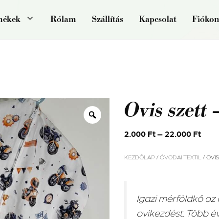
mékek
Rólam
Szállítás
Kapcsolat
Fióko
Ovis szett
2.000
Ft
–
22.000
Ft
KEZDŐLAP
/
ÓVODAI TEXTIL
/ OVI
Igazi mérföldkő az
ovikezdést. Több é