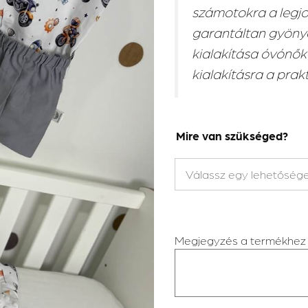
számotokra a legj
garantáltan gyönyö
kialakítása óvónők
kialakításra a pra
Mire van szükséged?
Megjegyzés a termékhez