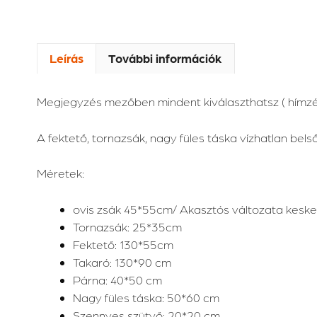
Leírás
További információk
Megjegyzés mezőben mindent kiválaszthatsz ( hímzés b
A fektető, tornazsák, nagy füles táska vízhatlan belső
Méretek:
ovis zsák 45*55cm/ Akasztós változata keske
Tornazsák: 25*35cm
Fektető: 130*55cm
Takaró: 130*90 cm
Párna: 40*50 cm
Nagy füles táska: 50*60 cm
Szennyes szütyő: 20*20 cm