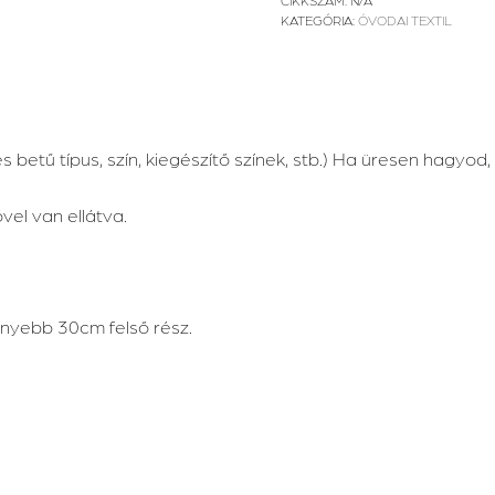
mennyiség
KATEGÓRIA:
ÓVODAI TEXTIL
etű típus, szín, kiegészítő színek, stb.) Ha üresen hagyod, 
vel van ellátva.
nyebb 30cm felső rész.