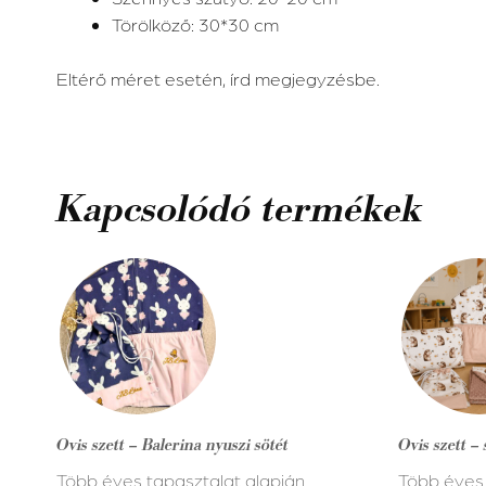
Törölköző: 30*30 cm
Eltérő méret esetén, írd megjegyzésbe.
Kapcsolódó termékek
Ennek
Ennek
a
a
terméknek
terméknek
több
több
variációja
variációja
van.
van.
A
A
Ovis szett – Balerina nyuszi sötét
Ovis szett –
változatok
változatok
Több éves tapasztalat alapján
Több éves 
a
a