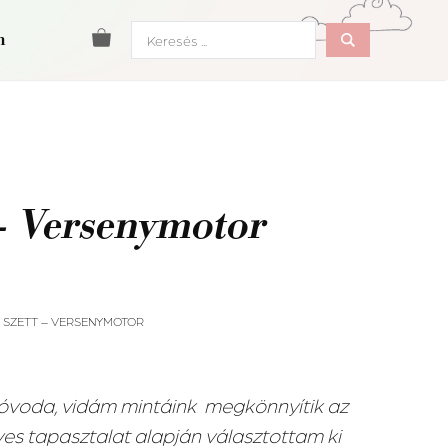
Search
m
...
 – Versenymotor
S SZETT – VERSENYMOTOR
 óvoda, vidám mintáink megkönnyítik az
ves tapasztalat alapján választottam ki