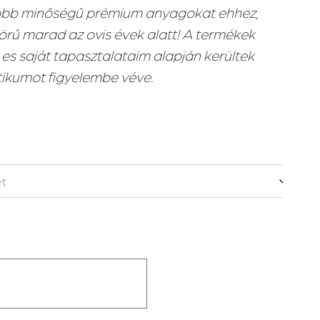
obb minőségű prémium anyagokat ehhez,
rű marad az ovis évek alatt! A termékek
 es saját tapasztalataim alapján kerültek
ktikumot figyelembe véve.