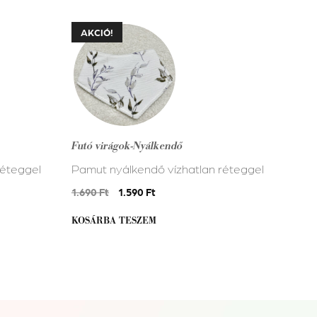
AKCIÓ!
Futó virágok-Nyálkendő
réteggel
Pamut nyálkendő vízhatlan réteggel
Original
Current
1.690
Ft
1.590
Ft
price
price
KOSÁRBA TESZEM
was:
is:
1.690 Ft.
1.590 Ft.