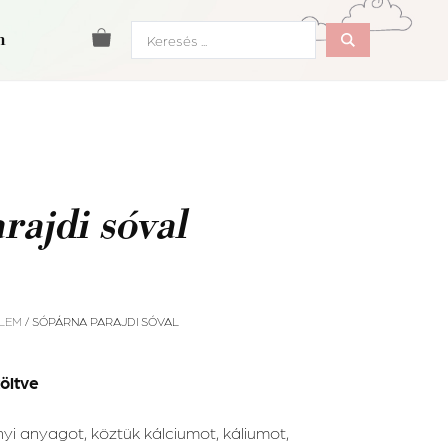
Search
m
...
rajdi sóval
ELEM
/ SÓPÁRNA PARAJDI SÓVAL
töltve
yi anyagot, köztük kálciumot, káliumot,