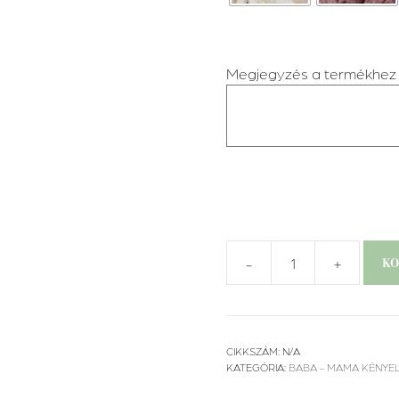
Megjegyzés a termékhez
-
+
KO
Sópárna
parajdi
sóval
mennyiség
CIKKSZÁM:
N/A
KATEGÓRIA:
BABA - MAMA KÉNYE