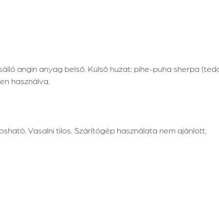
lló angin anyag belső. Külső huzat: pihe-puha sherpa (ted
gen használva.
ató. Vasalni tilos. Szárítógép használata nem ajánlott.