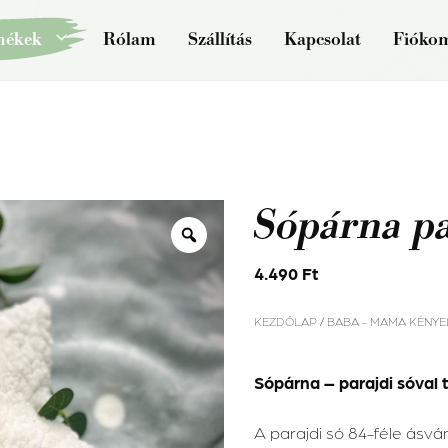
mékek
Rólam
Szállítás
Kapcsolat
Fióko
Sópárna pa
4.490
Ft
KEZDŐLAP
/
BABA - MAMA KÉNY
Sópárna – parajdi sóval 
A parajdi só 84-féle ásván