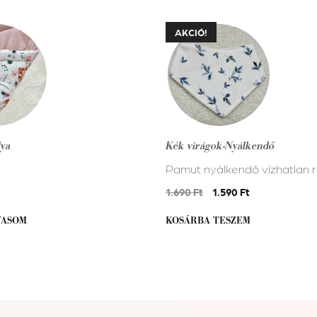
AKCIÓ!
lya
Kék virágok-Nyálkendő
Pamut nyálkendő vízhatlan 
Original
Current
1.690
Ft
1.590
Ft
price
price
VASOM
KOSÁRBA TESZEM
was:
is:
1.690 Ft.
1.590 Ft.