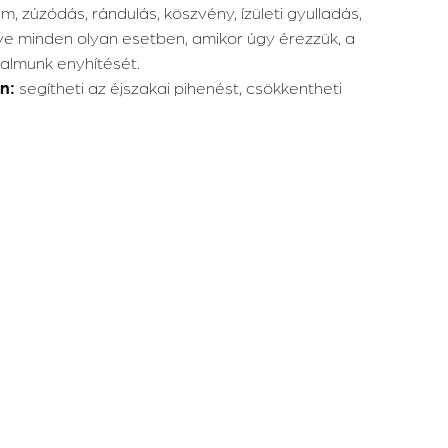
m, zúzódás, rándulás, köszvény, ízületi gyulladás,
etve minden olyan esetben, amikor úgy érezzük, a
dalmunk enyhítését.
en:
segítheti az éjszakai pihenést, csökkentheti