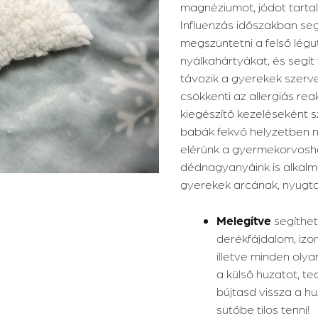
magnéziumot, jódot tarta
Influenzás időszakban se
megszüntetni a felső lég
nyálkahártyákat, és segít
távozik a gyerekek szerv
csökkenti az allergiás re
kiegészítő kezeléseként s
babák fekvő helyzetben n
elérünk a gyermekorvosho
dédnagyanyáink is alkalma
gyerekek arcának, nyugtatj
Melegítve
segíthet
derékfájdalom, izo
illetve minden oly
a külső huzatot, t
bújtasd vissza a h
sütőbe tilos tenni!