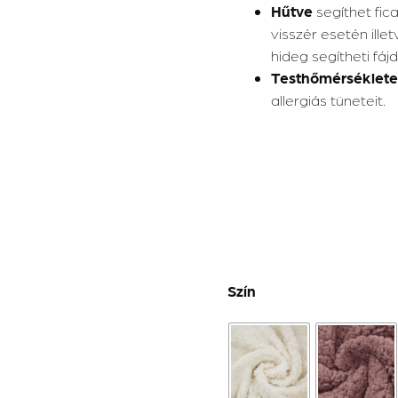
Hűtve
segíthet fica
visszér esetén ill
hideg segítheti fáj
Testhőmérséklet
allergiás tüneteit.
Szín