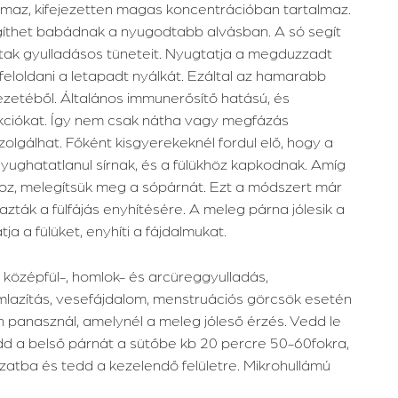
lmaz, kifejezetten magas koncentrációban tartalmaz.
gíthet babádnak a nyugodtabb alvásban. A só segít
utak gyulladásos tüneteit. Nyugtatja a megduzzadt
 feloldani a letapadt nyálkát. Ezáltal az hamarabb
ezetéből. Általános immunerősítő hatású, és
akciókat. Így nem csak nátha vagy megfázás
zolgálhat. Főként kisgyerekeknél fordul elő, hogy a
yughatatlanul sírnak, és a fülükhöz kapkodnak. Amíg
z, melegítsük meg a sópárnát. Ezt a módszert már
zták a fülfájás enyhítésére. A meleg párna jólesik a
a a fülüket, enyhíti a fájdalmukat.
 középfül-, homlok- és arcüreggyulladás,
mlazítás, vesefájdalom, menstruációs görcsök esetén
an panasznál, amelynél a meleg jóleső érzés. Vedd le
edd a belső párnát a sütőbe kb 20 percre 50-60fokra,
uzatba és tedd a kezelendő felületre. Mikrohullámú