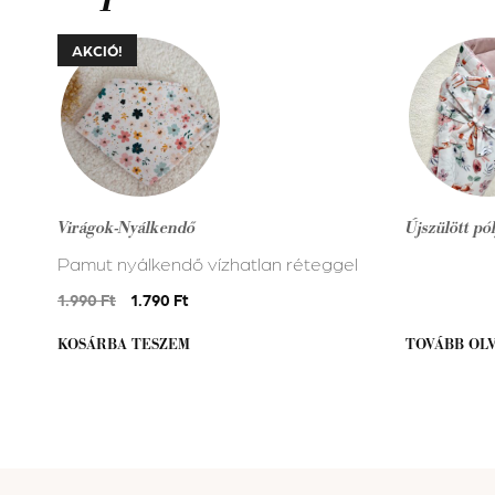
AKCIÓ!
Virágok-Nyálkendő
Újszülött pó
Pamut nyálkendő vízhatlan réteggel
Original
Current
1.990
Ft
1.790
Ft
price
price
KOSÁRBA TESZEM
was:
is:
TOVÁBB OL
1.990 Ft.
1.790 Ft.