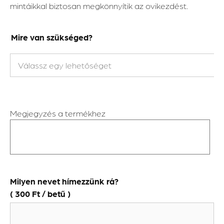
mintáikkal biztosan megkönnyítik az ovikezdést.
Mire van szükséged?
Megjegyzés a termékhez
Milyen nevet hímezzünk rá?
(
300
Ft
/ betű )