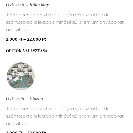
variációja
Ovis szett – Róka lány
van.
Több éves tapasztalat alapján választottam ki
A
számotokra a legjobb minőségű prémium anyagokat
változatok
az ovihoz.
a
termékoldalon
2.000
Ft
–
22.000
Ft
választhatók
OPCIÓK VÁLASZTÁSA
ki
Ennek
a
terméknek
több
variációja
Ovis szett – Utazoo
van.
Több éves tapasztalat alapján választottam ki
A
számotokra a legjobb minőségű prémium anyagokat
változatok
az ovihoz.
a
termékoldalon
2.000
Ft
–
22.000
Ft