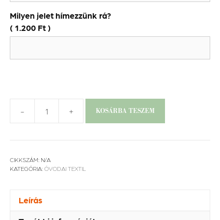
Milyen jelet hímezzünk rá?
(
1.200
Ft
)
-
+
KOSÁRBA TESZEM
Ovis
szett
-
unikornis
CIKKSZÁM:
N/A
mennyiség
KATEGÓRIA:
ÓVODAI TEXTIL
Leírás