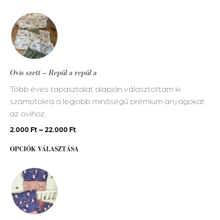
Ennek
a
terméknek
több
variációja
Ovis szett – Repül a repül a
van.
Több éves tapasztalat alapján választottam ki
A
számotokra a legjobb minőségű prémium anyagokat
változatok
az ovihoz.
a
termékoldalon
2.000
Ft
–
22.000
Ft
választhatók
OPCIÓK VÁLASZTÁSA
ki
Ennek
a
terméknek
több