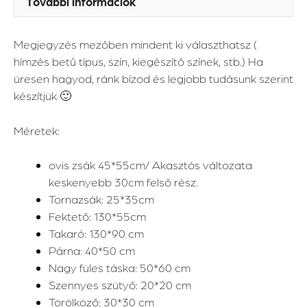
További információk
Megjegyzés mezőben mindent ki választhatsz (
hímzés betű típus, szín, kiegészítő színek, stb.) Ha
üresen hagyod, ránk bízod és legjobb tudásunk szerint
készítjük 🙂
Méretek:
ovis zsák 45*55cm/ Akasztós változata
keskenyebb 30cm felső rész.
Tornazsák: 25*35cm
Fektető: 130*55cm
Takaró: 130*90 cm
Párna: 40*50 cm
Nagy füles táska: 50*60 cm
Szennyes szütyő: 20*20 cm
Törölköző: 30*30 cm