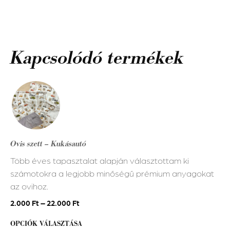
Kapcsolódó termékek
Ennek
a
terméknek
több
variációja
Ovis szett – Kukásautó
van.
Több éves tapasztalat alapján választottam ki
A
számotokra a legjobb minőségű prémium anyagokat
változatok
az ovihoz.
a
termékoldalon
2.000
Ft
–
22.000
Ft
választhatók
OPCIÓK VÁLASZTÁSA
ki