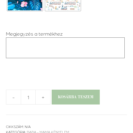
Megjegyzés a termékhez
-
+
KOSÁRBA TESZEM
Ölelő
kismama
párna
mennyiség
CIKKSZÁM:
N/A
KATEGÓRIA:
BABA - MAMA KÉNYELEM