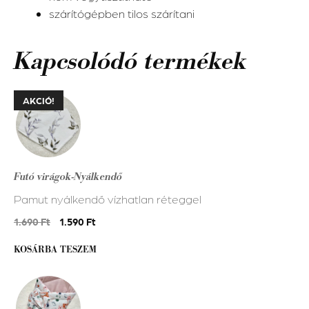
szárítógépben tilos szárítani
Kapcsolódó termékek
AKCIÓ!
Futó virágok-Nyálkendő
Pamut nyálkendő vízhatlan réteggel
Original
Current
1.690
Ft
1.590
Ft
price
price
KOSÁRBA TESZEM
was:
is:
1.690 Ft.
1.590 Ft.