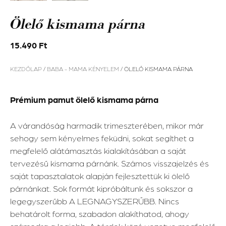
Ölelő kismama párna
15.490
Ft
KEZDŐLAP
/
BABA - MAMA KÉNYELEM
/ ÖLELŐ KISMAMA PÁRNA
Prémium pamut ölelő kismama párna
A várandóság harmadik trimeszterében, mikor már
sehogy sem kényelmes feküdni, sokat segíthet a
megfelelő alátámasztás kialakításában a saját
tervezésű kismama párnánk. Számos visszajelzés és
saját tapasztalatok alapján fejlesztettük ki ölelő
párnánkat. Sok formát kipróbáltunk és sokszor a
legegyszerűbb A LEGNAGYSZERŰBB. Nincs
behatárolt forma, szabadon alakíthatod, ahogy
számodra a legjobb. A térdek közé vezetve megfelelő