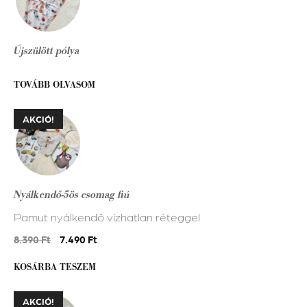
Újszülött pólya
TOVÁBB OLVASOM
AKCIÓ!
Nyálkendő-5ös csomag fiú
Pamut nyálkendő vízhatlan réteggel
Original
Current
8.390
Ft
7.490
Ft
price
price
KOSÁRBA TESZEM
was:
is:
8.390 Ft.
7.490 Ft.
AKCIÓ!