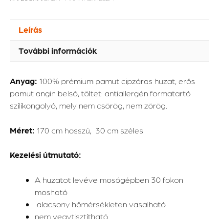
Leírás
További információk
Anyag:
100% prémium pamut cipzáras huzat, erős
pamut angin belső, töltet: antiallergén formatartó
szilikongolyó, mely nem csörög, nem zörög.
Méret:
170 cm hosszú, 30 cm széles
Kezelési útmutató:
A huzatot levéve mosógépben 30 fokon
mosható
alacsony hőmérsékleten vasalható
nem vegytisztítható