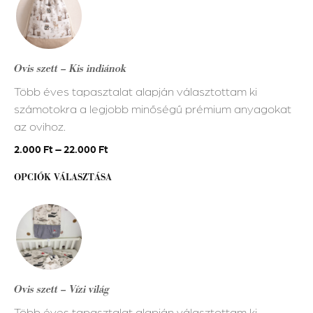
a
terméknek
több
variációja
Ovis szett – Kis indiánok
van.
Több éves tapasztalat alapján választottam ki
A
számotokra a legjobb minőségű prémium anyagokat
változatok
az ovihoz.
a
termékoldalon
2.000
Ft
–
22.000
Ft
választhatók
OPCIÓK VÁLASZTÁSA
ki
Ennek
a
terméknek
több
variációja
Ovis szett – Vízi világ
van.
Több éves tapasztalat alapján választottam ki