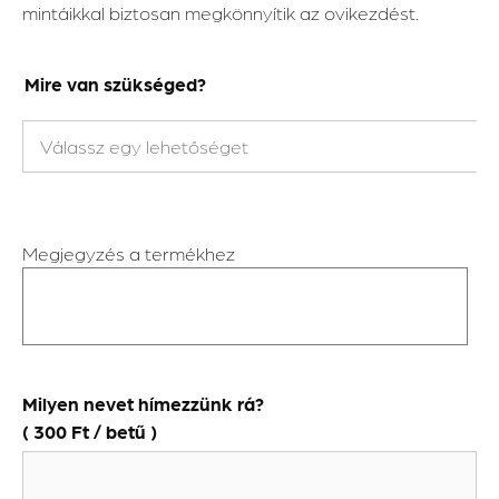
mintáikkal biztosan megkönnyítik az ovikezdést.
Mire van szükséged?
Megjegyzés a termékhez
Milyen nevet hímezzünk rá?
(
300
Ft
/ betű )