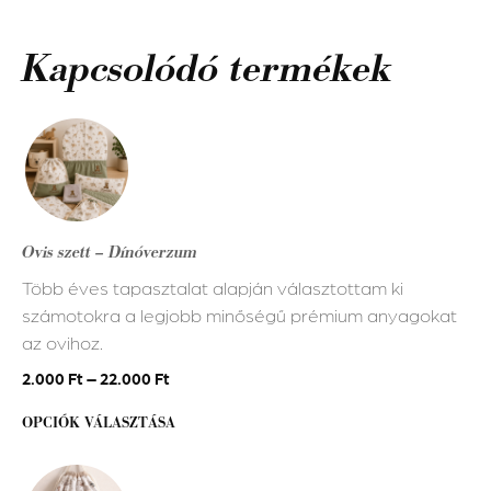
Kapcsolódó termékek
Ennek
a
terméknek
több
variációja
Ovis szett – Dínóverzum
van.
Több éves tapasztalat alapján választottam ki
A
számotokra a legjobb minőségű prémium anyagokat
változatok
az ovihoz.
a
termékoldalon
2.000
Ft
–
22.000
Ft
választhatók
OPCIÓK VÁLASZTÁSA
ki
Ennek