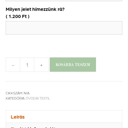
Milyen jelet hímezzünk rá?
(
1.200
Ft
)
-
+
KOSÁRBA TESZEM
Ovis
szett
-
Nyuszi
CIKKSZÁM:
N/A
hopp
KATEGÓRIA:
ÓVODAI TEXTIL
mennyiség
Leírás