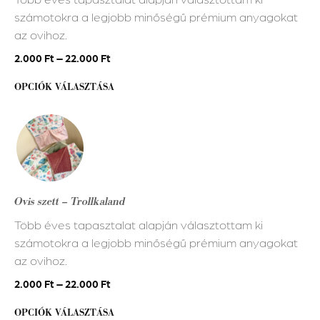
A
számotokra a legjobb minőségű prémium anyagokat
változatok
az ovihoz.
a
termékoldalon
2.000
Ft
–
22.000
Ft
választhatók
OPCIÓK VÁLASZTÁSA
ki
Ennek
a
terméknek
több
variációja
Ovis szett – Trollkaland
van.
Több éves tapasztalat alapján választottam ki
A
számotokra a legjobb minőségű prémium anyagokat
változatok
az ovihoz.
a
termékoldalon
2.000
Ft
–
22.000
Ft
választhatók
OPCIÓK VÁLASZTÁSA
ki