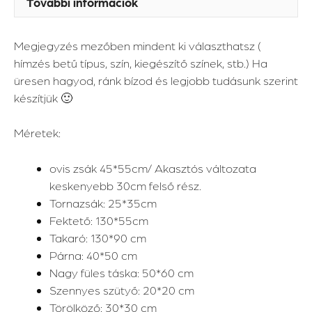
További információk
Megjegyzés mezőben mindent ki választhatsz (
hímzés betű típus, szín, kiegészítő színek, stb.) Ha
üresen hagyod, ránk bízod és legjobb tudásunk szerint
készítjük 🙂
Méretek:
ovis zsák 45*55cm/ Akasztós változata
keskenyebb 30cm felső rész.
Tornazsák: 25*35cm
Fektető: 130*55cm
Takaró: 130*90 cm
Párna: 40*50 cm
Nagy füles táska: 50*60 cm
Szennyes szütyő: 20*20 cm
Törölköző: 30*30 cm