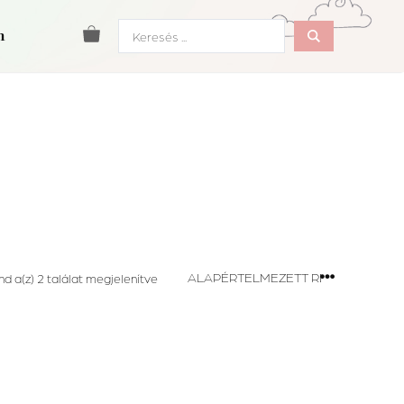
Search
m
...
nd a(z) 2 találat megjelenítve