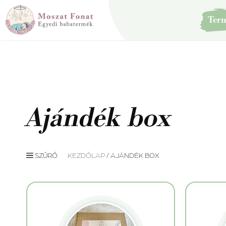
Kilépés
a
Ter
tartalomba
Ajándék box
SZŰRŐ
KEZDŐLAP
/ AJÁNDÉK BOX