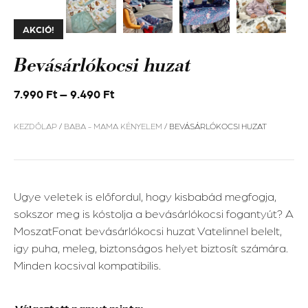
AKCIÓ!
Bevásárlókocsi huzat
7.990
Ft
–
9.490
Ft
KEZDŐLAP
/
BABA - MAMA KÉNYELEM
/ BEVÁSÁRLÓKOCSI HUZAT
Ugye veletek is előfordul, hogy kisbabád megfogja,
sokszor meg is kóstolja a bevásárlókocsi fogantyút? A
MoszatFonat bevásárlókocsi huzat Vatelinnel belelt,
igy puha, meleg, biztonságos helyet biztosít számára.
Minden kocsival kompatibilis.