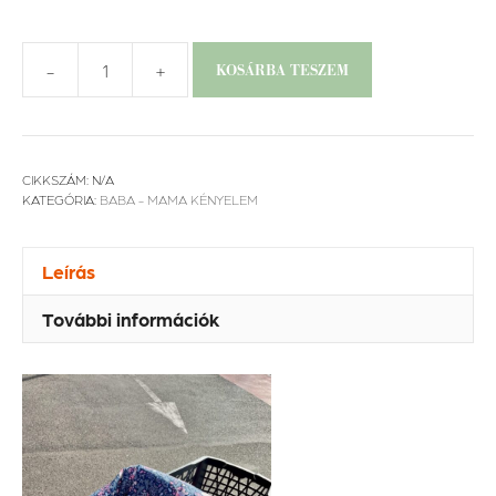
-
+
KOSÁRBA TESZEM
Bevásárlókocsi
huzat
mennyiség
CIKKSZÁM:
N/A
KATEGÓRIA:
BABA - MAMA KÉNYELEM
Leírás
További információk