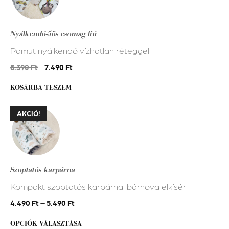
Nyálkendő-5ös csomag fiú
Pamut nyálkendő vízhatlan réteggel
Original
Current
8.390
Ft
7.490
Ft
price
price
KOSÁRBA TESZEM
was:
is:
8.390 Ft.
7.490 Ft.
Ennek
AKCIÓ!
a
terméknek
több
variációja
Szoptatós karpárna
van.
Kompakt szoptatós karpárna-bárhova elkísér
A
változatok
4.490
Ft
–
5.490
Ft
a
OPCIÓK VÁLASZTÁSA
termékoldalon