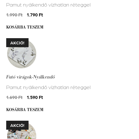
Pamut nyálkendő vízhatlan réteggel
Original
Current
1.990
Ft
1.790
Ft
price
price
KOSÁRBA TESZEM
was:
is:
1.990 Ft.
1.790 Ft.
AKCIÓ!
Futó virágok-Nyálkendő
Pamut nyálkendő vízhatlan réteggel
Original
Current
1.690
Ft
1.590
Ft
price
price
KOSÁRBA TESZEM
was:
is:
1.690 Ft.
1.590 Ft.
AKCIÓ!