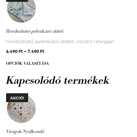
a
terméknek
több
variációja
Hordozható pelenkázó alátét
van.
Hordozható pelenkázó alátét, vízzáró réteggel
A
változatok
6.490
Ft
–
7.490
Ft
a
OPCIÓK VÁLASZTÁSA
termékoldalon
választhatók
Kapcsolódó termékek
ki
AKCIÓ!
Virágok-Nyálkendő