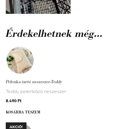
Érdekelhetnek még…
Pelenka tartó neszeszer-Teddy
Teddy pelenkázó neszeszer
8.490
Ft
KOSÁRBA TESZEM
Ennek
AKCIÓ!