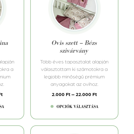
terméknek
több
variációja
van.
A
változatok
rina
Ovis szett – Bézs
a
szivárvány
termékoldalon
választhatók
alapján
Több éves tapasztalat alapján
ki
okra a
választottam ki számotokra a
émium
legjobb minőségű prémium
z.
anyagokat az ovihoz.
Ft
2.000
Ft
–
22.000
Ft
SA
OPCIÓK VÁLASZTÁSA