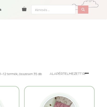
Search
m
...
1–12 termék, összesen 35 db
Ennek
a