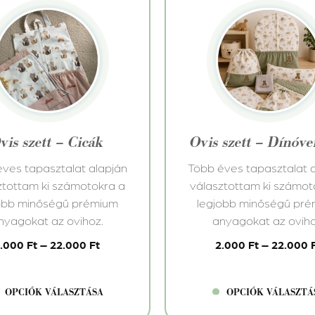
Ennek
a
knek
terméknek
több
iója
variációja
van.
A
atok
változatok
vis szett – Cicák
Ovis szett – Dínóv
a
koldalon
termékoldalon
ves tapasztalat alapján
Több éves tapasztalat 
thatók
választhatók
ztottam ki számotokra a
választottam ki számot
ki
obb minőségű prémium
legjobb minőségű pr
nyagokat az ovihoz.
anyagokat az oviho
2.000
Ft
–
22.000
Ft
2.000
Ft
–
22.000
OPCIÓK VÁLASZTÁSA
OPCIÓK VÁLASZTÁ