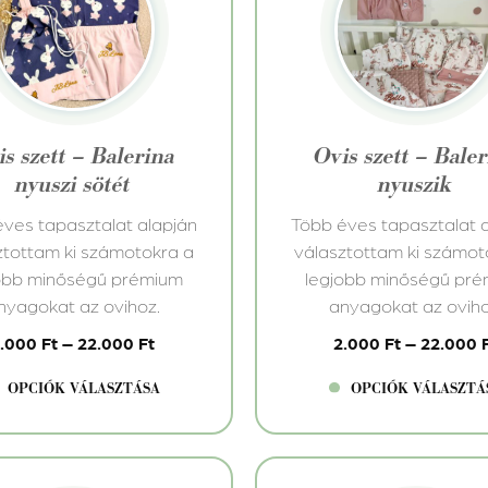
knek
terméknek
több
iója
variációja
van.
A
atok
változatok
s szett – Balerina
Ovis szett – Bale
a
nyuszi sötét
nyuszik
koldalon
termékoldalon
thatók
választhatók
ves tapasztalat alapján
Több éves tapasztalat 
ki
ztottam ki számotokra a
választottam ki számot
obb minőségű prémium
legjobb minőségű pr
nyagokat az ovihoz.
anyagokat az oviho
2.000
Ft
–
22.000
Ft
2.000
Ft
–
22.000
OPCIÓK VÁLASZTÁSA
OPCIÓK VÁLASZTÁ