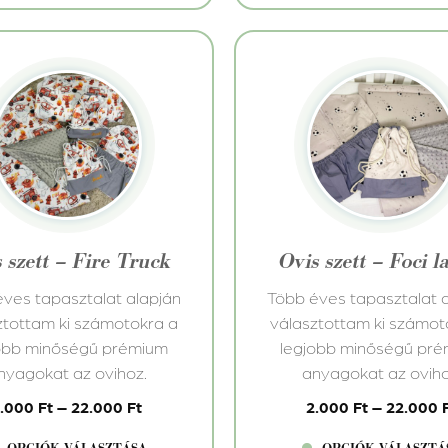
Ennek
a
knek
terméknek
több
iója
variációja
van.
A
atok
változatok
 szett – Fire Truck
Ovis szett – Foci 
a
koldalon
termékoldalon
ves tapasztalat alapján
Több éves tapasztalat 
thatók
választhatók
ztottam ki számotokra a
választottam ki számot
ki
obb minőségű prémium
legjobb minőségű pr
nyagokat az ovihoz.
anyagokat az oviho
2.000
Ft
–
22.000
Ft
2.000
Ft
–
22.000