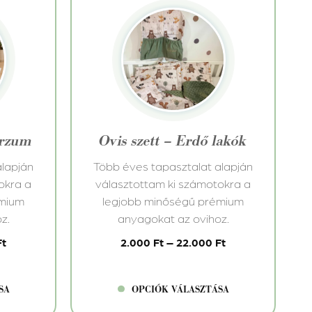
Ennek
a
terméknek
több
variációja
van.
A
változatok
erzum
Ovis szett – Erdő lakók
a
termékoldalon
alapján
Több éves tapasztalat alapján
választhatók
okra a
választottam ki számotokra a
ki
émium
legjobb minőségű prémium
z.
anyagokat az ovihoz.
Ft
2.000
Ft
–
22.000
Ft
SA
OPCIÓK VÁLASZTÁSA