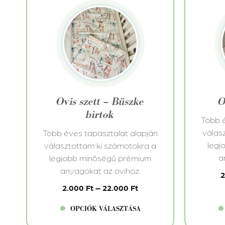
Ennek
Ennek
a
a
terméknek
termé
több
több
variációja
variác
van.
van.
A
A
változatok
változ
Ovis szett – Büszke
O
a
a
birtok
termékoldalon
termé
Több é
választhatók
válasz
válas
Több éves tapasztalat alapján
ki
ki
legj
választottam ki számotokra a
a
legjobb minőségű prémium
anyagokat az ovihoz.
2.000
Ft
–
22.000
Ft
OPCIÓK VÁLASZTÁSA