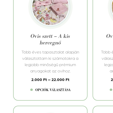
terméknek
termé
több
több
variációja
variác
van.
van.
A
A
változatok
változ
Ovis szett – A kis
Ovi
a
a
hercegnő
termékoldalon
termé
választhatók
válasz
Több éves tapasztalat alapján
Több é
ki
ki
választottam ki számotokra a
válas
legjobb minőségű prémium
legj
anyagokat az ovihoz.
a
2.000
Ft
–
22.000
Ft
OPCIÓK VÁLASZTÁSA