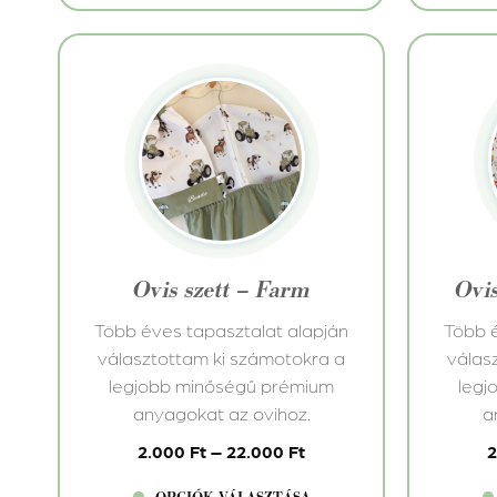
Ennek
Ennek
a
a
terméknek
termé
több
több
variációja
variác
van.
van.
A
A
változatok
változ
Ovis szett – Farm
Ovis
a
a
termékoldalon
termé
Több éves tapasztalat alapján
Több é
választhatók
válasz
választottam ki számotokra a
válas
ki
ki
legjobb minőségű prémium
legj
anyagokat az ovihoz.
a
2.000
Ft
–
22.000
Ft