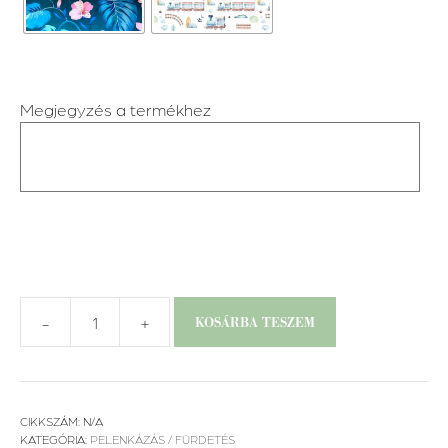
Megjegyzés a termékhez
-
+
KOSÁRBA TESZEM
Hordozható
pelenkázó
alátét
mennyiség
CIKKSZÁM:
N/A
KATEGÓRIA:
PELENKÁZÁS / FÜRDETÉS