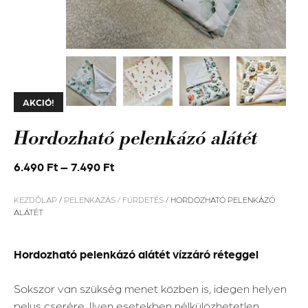
AKCIÓ!
Hordozható pelenkázó alátét
6.490
Ft
–
7.490
Ft
KEZDŐLAP
/
PELENKÁZÁS / FÜRDETÉS
/ HORDOZHATÓ PELENKÁZÓ
ALÁTÉT
Hordozható pelenkázó alátét vízzáró réteggel
Sokszor van szükség menet közben is, idegen helyen
pelus cserére. Ilyen esetekben nélkülözhetetlen,