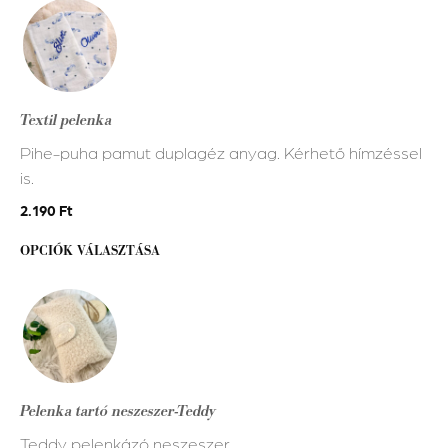
Ennek
a
terméknek
több
variációja
Textil pelenka
van.
Pihe-puha pamut duplagéz anyag. Kérhető hímzéssel
A
is.
változatok
a
2.190
Ft
termékoldalon
OPCIÓK VÁLASZTÁSA
választhatók
ki
Pelenka tartó neszeszer-Teddy
Teddy pelenkázó neszeszer