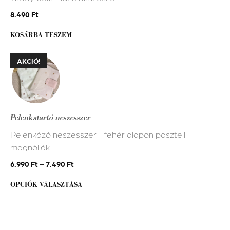
8.490
Ft
KOSÁRBA TESZEM
Ennek
AKCIÓ!
a
terméknek
több
variációja
Pelenkatartó neszesszer
van.
Pelenkázó neszesszer - fehér alapon pasztell
A
magnóliák
változatok
a
6.990
Ft
–
7.490
Ft
termékoldalon
OPCIÓK VÁLASZTÁSA
választhatók
ki