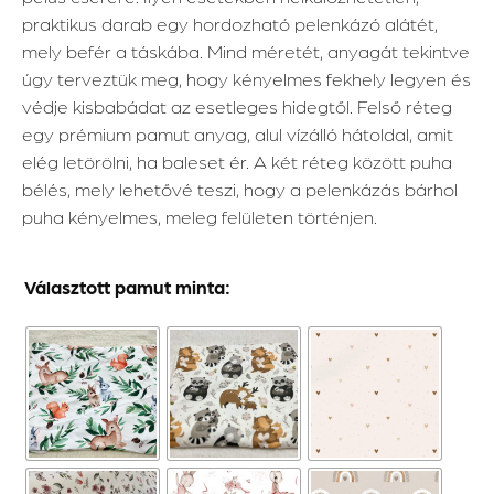
praktikus darab egy hordozható pelenkázó alátét,
mely befér a táskába. Mind méretét, anyagát tekintve
úgy terveztük meg, hogy kényelmes fekhely legyen és
védje kisbabádat az esetleges hidegtől. Felső réteg
egy prémium pamut anyag, alul vízálló hátoldal, amit
elég letörölni, ha baleset ér. A két réteg között puha
bélés, mely lehetővé teszi, hogy a pelenkázás bárhol
puha kényelmes, meleg felületen történjen.
Választott pamut minta: