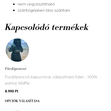
nem vegytisztítható
szárítógépben tilos szárítani
Kapcsolódó termékek
Ennek
a
terméknek
több
variációja
Fürdőponcsó
van.
Fürdőponcső kapucnival, választható füllel - 100%
A
pamut Waffle
változatok
a
8.990
Ft
termékoldalon
OPCIÓK VÁLASZTÁSA
választhatók
ki