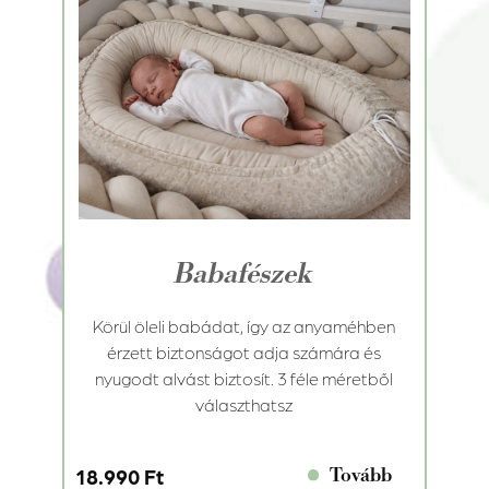
Babafészek
Körül öleli babádat, így az anyaméhben
érzett biztonságot adja számára és
nyugodt alvást biztosít. 3 féle méretből
választhatsz
Tovább
18.990 Ft