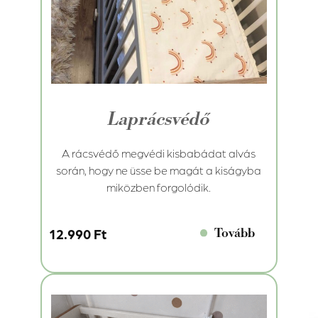
Laprácsvédő
A rácsvédő megvédi kisbabádat alvás
során, hogy ne üsse be magát a kiságyba
miközben forgolódik.
Tovább
12.990 Ft