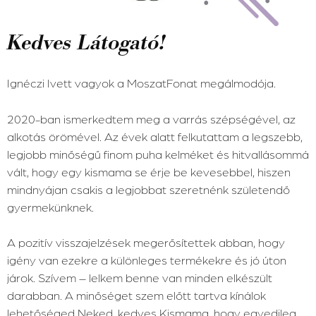
Kedves Látogató!
Ignéczi Ivett vagyok a MoszatFonat megálmodója.
2020-ban ismerkedtem meg a varrás szépségével, az
alkotás örömével. Az évek alatt felkutattam a legszebb,
legjobb minőségű finom puha kelméket és hitvallásommá
vált, hogy egy kismama se érje be kevesebbel, hiszen
mindnyájan csakis a legjobbat szeretnénk születendő
gyermekünknek.
A pozitív visszajelzések megerősítettek abban, hogy
igény van ezekre a különleges termékekre és jó úton
járok. Szívem – lelkem benne van minden elkészült
darabban. A minőséget szem előtt tartva kínálok
lehetőséged Neked, kedves Kismama, hogy egyedileg