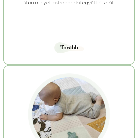
úton melyet kisbabáddal együtt élsz át.
Tovább