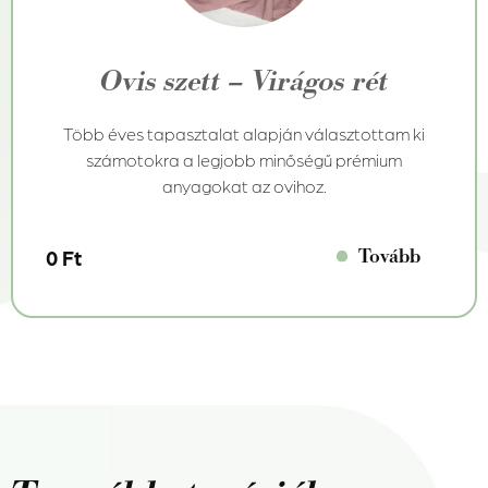
Ovis szett – Virágos rét
Több éves tapasztalat alapján választottam ki
számotokra a legjobb minőségű prémium
anyagokat az ovihoz.
Tovább
0 Ft