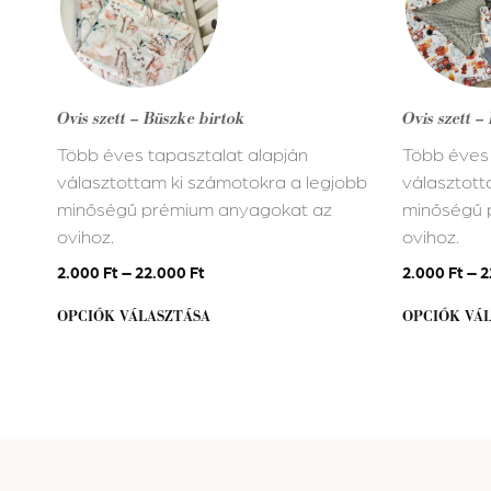
több
több
variációja
variációja
van.
van.
A
A
Ovis szett – Büszke birtok
Ovis szett –
változatok
változatok
Több éves tapasztalat alapján
Több éves 
a
a
választottam ki számotokra a legjobb
választott
termékoldalon
termékold
minőségű prémium anyagokat az
minőségű 
választhatók
választhat
ovihoz.
ovihoz.
ki
ki
2.000
Ft
–
22.000
Ft
2.000
Ft
–
2
OPCIÓK VÁLASZTÁSA
OPCIÓK VÁ