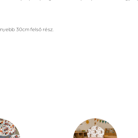
nyebb 30cm felső rész.
Ennek
a
terméknek