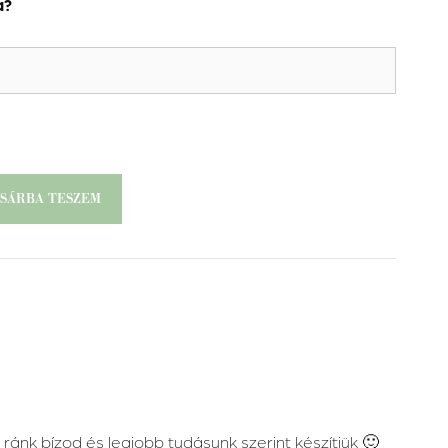
á?
SÁRBA TESZEM
ránk bízod és legjobb tudásunk szerint készítjük 🙂