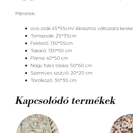
Méretek:
ovis zsák 45*55cm/ Akasztós változata keske
Tornazsák: 25*35cm
Fektető: 130*55cm
Takaró: 130*90 cm
Párna: 40*50 cm
Nagy füles táska: 50*60 cm
Szennyes szütyő: 20*20 cm
Törölköző: 30*30 cm
Kapcsolódó termékek
Ennek
Ennek
a
a
terméknek
terméknek