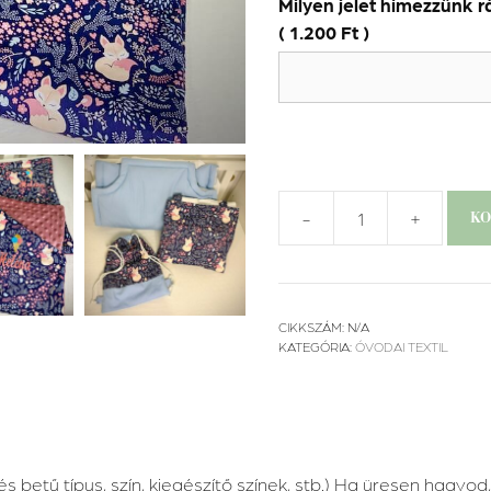
Milyen jelet hímezzünk r
(
1.200
Ft
)
-
+
KO
Ovis
szett
-
Róka
CIKKSZÁM:
N/A
lány
KATEGÓRIA:
ÓVODAI TEXTIL
mennyiség
etű típus, szín, kiegészítő színek, stb.) Ha üresen hagyod, 