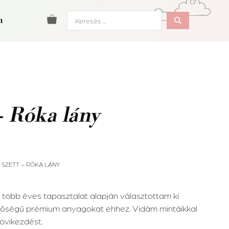
Search
m
...
 – Róka lány
S SZETT – RÓKA LÁNY
 több éves tapasztalat alapján választottam ki
nőségű prémium anyagokat ehhez. Vidám mintáikkal
ovikezdést.