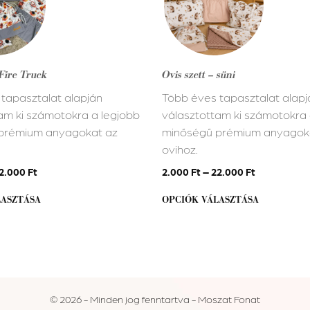
több
variációja
van.
A
 Fire Truck
Ovis szett – süni
változatok
tapasztalat alapján
Több éves tapasztalat alapj
a
am ki számotokra a legjobb
választottam ki számotokra 
alon
termékoldalon
prémium anyagokat az
minőségű prémium anyagok
ók
választhatók
ovihoz.
ki
2.000
Ft
2.000
Ft
–
22.000
Ft
LASZTÁSA
OPCIÓK VÁLASZTÁSA
© 2026 - Minden jog fenntartva - Moszat Fonat