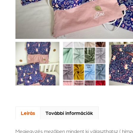
Leírás
További információk
Megjegyzés mezőben mindent ki választhatsz ( hímzés b