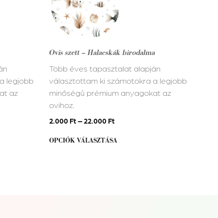
több
variációja
van.
A
Ovis szett – Halacskák birodalma
változatok
án
Több éves tapasztalat alapján
a
a legjobb
választottam ki számotokra a legjobb
termékoldalon
at az
minőségű prémium anyagokat az
választhatók
ovihoz.
ki
2.000
Ft
–
22.000
Ft
OPCIÓK VÁLASZTÁSA