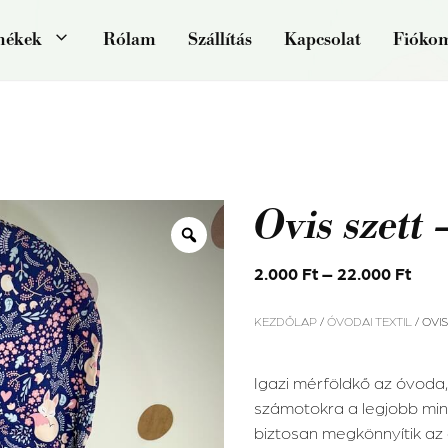
mékek
Rólam
Szállítás
Kapcsolat
Fióko
Ovis szett
2.000
Ft
–
22.000
Ft
KEZDŐLAP
/
ÓVODAI TEXTIL
/ OVI
Igazi mérföldkő az óvoda,
számotokra a legjobb mi
biztosan megkönnyítik az 