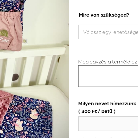
Mire van szükséged?
Megjegyzés a termékhez
Milyen nevet hímezzünk 
(
300
Ft
/ betű )