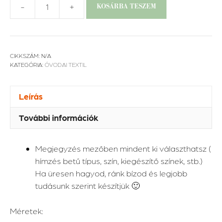
-
+
KOSÁRBA TESZEM
Ovis
szett
-
Natúr
CIKKSZÁM:
N/A
munkagépek
KATEGÓRIA:
ÓVODAI TEXTIL
mennyiség
Leírás
További információk
Megjegyzés mezőben mindent ki választhatsz (
hímzés betű típus, szín, kiegészítő színek, stb.)
Ha üresen hagyod, ránk bízod és legjobb
tudásunk szerint készítjük 🙂
Méretek: