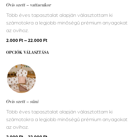
variációja
Ovis szett – vattacukor
van.
Több éves tapasztalat alapján választottam ki
A
számotokra a legjobb minőségű prémium anyagokat
változatok
az ovihoz.
a
termékoldalon
2.000
Ft
–
22.000
Ft
választhatók
OPCIÓK VÁLASZTÁSA
ki
Ennek
a
terméknek
több
variációja
Ovis szett – süni
van.
Több éves tapasztalat alapján választottam ki
A
számotokra a legjobb minőségű prémium anyagokat
változatok
az ovihoz.
a
termékoldalon
2.000
Ft
–
22.000
Ft