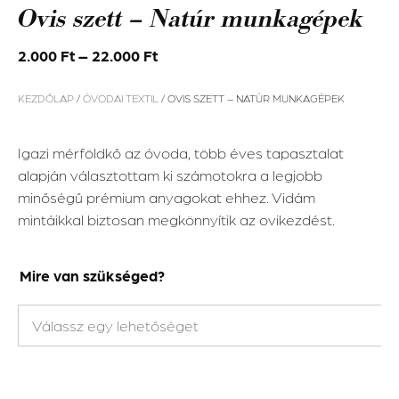
Ovis szett – Natúr munkagépek
2.000
Ft
–
22.000
Ft
KEZDŐLAP
/
ÓVODAI TEXTIL
/ OVIS SZETT – NATÚR MUNKAGÉPEK
Igazi mérföldkő az óvoda, több éves tapasztalat
alapján választottam ki számotokra a legjobb
minőségű prémium anyagokat ehhez. Vidám
mintáikkal biztosan megkönnyítik az ovikezdést.
Mire van szükséged?