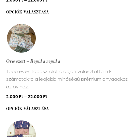
választhatók
OPCIÓK VÁLASZTÁSA
ki
Ennek
a
terméknek
több
variációja
Ovis szett – Repül a repül a
van.
Több éves tapasztalat alapján választottam ki
A
számotokra a legjobb minőségű prémium anyagokat
változatok
az ovihoz.
a
termékoldalon
2.000
Ft
–
22.000
Ft
választhatók
OPCIÓK VÁLASZTÁSA
ki
Ennek
a