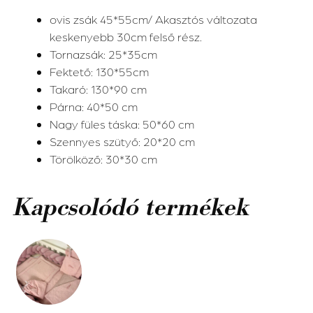
ovis zsák 45*55cm/ Akasztós változata
keskenyebb 30cm felső rész.
Tornazsák: 25*35cm
Fektető: 130*55cm
Takaró: 130*90 cm
Párna: 40*50 cm
Nagy füles táska: 50*60 cm
Szennyes szütyő: 20*20 cm
Törölköző: 30*30 cm
Kapcsolódó termékek
Ennek
a
terméknek
több