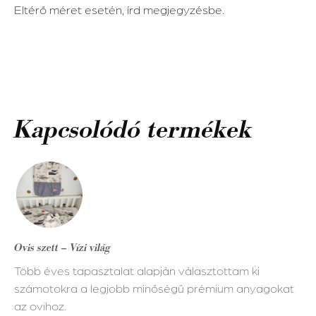
Eltérő méret esetén, írd megjegyzésbe.
Kapcsolódó termékek
Ennek
a
terméknek
több
variációja
Ovis szett – Vízi világ
van.
Több éves tapasztalat alapján választottam ki
A
számotokra a legjobb minőségű prémium anyagokat
változatok
az ovihoz.
a