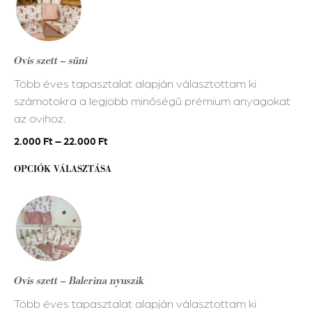
terméknek
több
variációja
Ovis szett – süni
van.
Több éves tapasztalat alapján választottam ki
A
számotokra a legjobb minőségű prémium anyagokat
változatok
az ovihoz.
a
termékoldalon
2.000
Ft
–
22.000
Ft
választhatók
OPCIÓK VÁLASZTÁSA
ki
Ennek
a
terméknek
több
variációja
Ovis szett – Balerina nyuszik
van.
Több éves tapasztalat alapján választottam ki
A