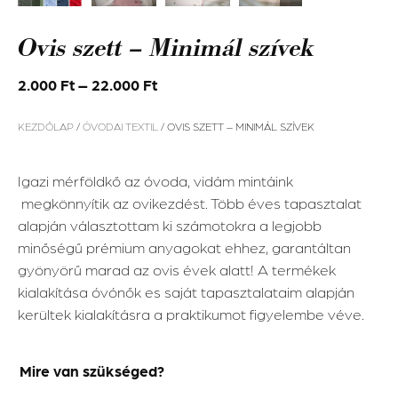
Ovis szett – Minimál szívek
2.000
Ft
–
22.000
Ft
KEZDŐLAP
/
ÓVODAI TEXTIL
/ OVIS SZETT – MINIMÁL SZÍVEK
Igazi mérföldkő az óvoda, vidám mintáink
megkönnyítik az ovikezdést. Több éves tapasztalat
alapján választottam ki számotokra a legjobb
minőségű prémium anyagokat ehhez, garantáltan
gyönyörű marad az ovis évek alatt! A termékek
kialakítása óvónők es saját tapasztalataim alapján
kerültek kialakításra a praktikumot figyelembe véve.
Mire van szükséged?