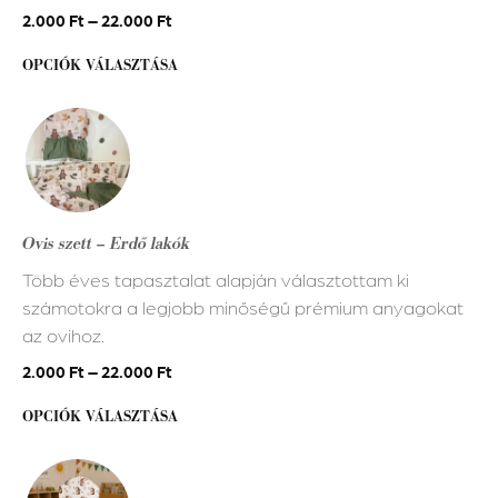
termékoldalon
2.000
Ft
–
22.000
Ft
választhatók
OPCIÓK VÁLASZTÁSA
ki
Ennek
a
terméknek
több
variációja
Ovis szett – Erdő lakók
van.
Több éves tapasztalat alapján választottam ki
A
számotokra a legjobb minőségű prémium anyagokat
változatok
az ovihoz.
a
termékoldalon
2.000
Ft
–
22.000
Ft
választhatók
OPCIÓK VÁLASZTÁSA
ki
Ennek
a