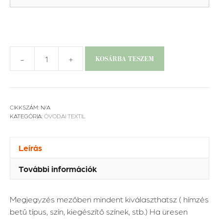
-
+
KOSÁRBA TESZEM
Ovis
szett
-
Minimál
CIKKSZÁM:
N/A
szívek
KATEGÓRIA:
ÓVODAI TEXTIL
mennyiség
Leírás
További információk
Megjegyzés mezőben mindent kiválaszthatsz ( hímzés
betű típus, szín, kiegészítő színek, stb.) Ha üresen