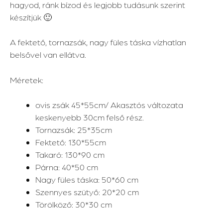
hagyod, ránk bízod és legjobb tudásunk szerint
készítjük 🙂
A fektető, tornazsák, nagy füles táska vízhatlan
belsővel van ellátva.
Méretek:
ovis zsák 45*55cm/ Akasztós változata
keskenyebb 30cm felső rész.
Tornazsák: 25*35cm
Fektető: 130*55cm
Takaró: 130*90 cm
Párna: 40*50 cm
Nagy füles táska: 50*60 cm
Szennyes szütyő: 20*20 cm
Törölköző: 30*30 cm