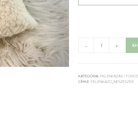
-
+
KO
Pelenka
tartó
neszeszer-
Teddy
KATEGÓRIA:
PELENKÁZÁS / FÜRD
mennyiség
CÍMKE:
PELENKAZO_NESZESZER