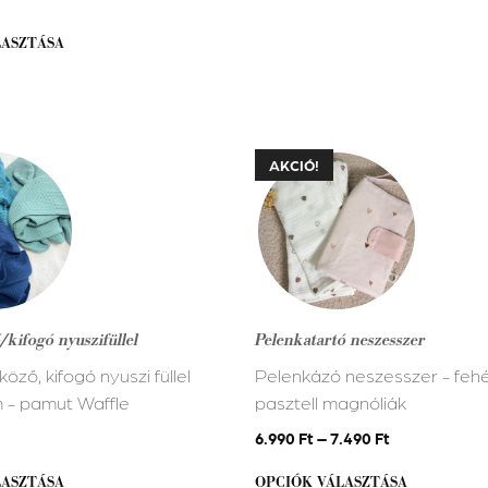
LASZTÁSA
Ennek
AKCIÓ!
a
terméknek
több
variációja
van.
A
kifogó nyuszifüllel
Pelenkatartó neszesszer
változatok
öző, kifogó nyuszi füllel
Pelenkázó neszesszer - feh
a
 - pamut Waffle
pasztell magnóliák
alon
termékoldalon
ók
választhatók
6.990
Ft
–
7.490
Ft
ki
LASZTÁSA
OPCIÓK VÁLASZTÁSA