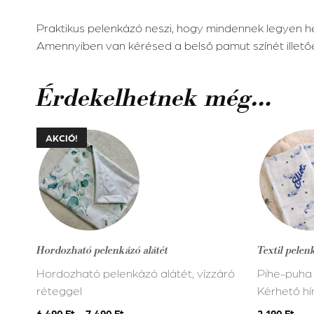
Praktikus pelenkázó neszi, hogy mindennek legyen h
Amennyiben van kérésed a belső pamut színét illető
Érdekelhetnek még…
Ennek
Ennek
AKCIÓ!
a
a
terméknek
terméknek
több
több
variációja
variációja
van.
van.
A
A
Hordozható pelenkázó alátét
Textil pelen
változatok
változatok
Hordozható pelenkázó alátét, vízzáró
Pihe-puha
a
a
réteggel
Kérhető hí
termékoldalon
termékold
választhatók
választhat
6.490
Ft
–
7.490
Ft
2.190
Ft