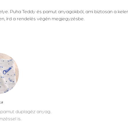
elye. Puha Teddy és pamut anyagokból, ami biztosan a kele
en, írd a rendelés végén megjegyzésbe.
ka
 pamut duplagéz anyag.
mzéssel is.
alon
ók