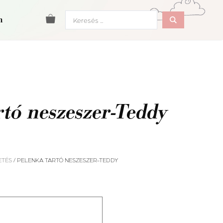
Search
m
...
rtó neszeszer-Teddy
ETÉS
/ PELENKA TARTÓ NESZESZER-TEDDY