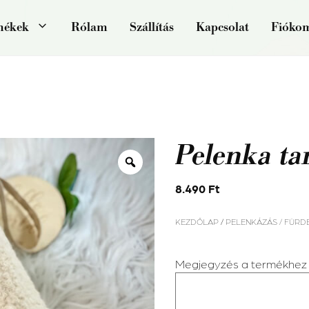
mékek
Rólam
Szállítás
Kapcsolat
Fióko
Pelenka ta
8.490
Ft
KEZDŐLAP
/
PELENKÁZÁS / FÜRD
Megjegyzés a termékhez