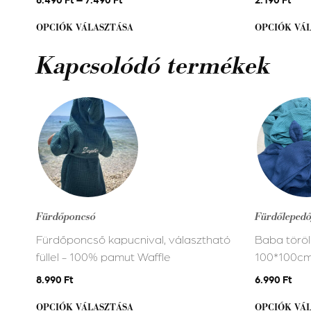
ki
ki
OPCIÓK VÁLASZTÁSA
OPCIÓK VÁ
Kapcsolódó termékek
Ennek
Ennek
a
a
terméknek
terméknek
több
több
variációja
variációja
van.
van.
A
A
Fürdőponcsó
Fürdőlepedő/
változatok
változatok
Fürdőponcső kapucnival, választható
Baba törölk
a
a
füllel - 100% pamut Waffle
100*100cm
termékoldalon
termékold
választhatók
választhat
8.990
Ft
6.990
Ft
ki
ki
OPCIÓK VÁLASZTÁSA
OPCIÓK VÁ