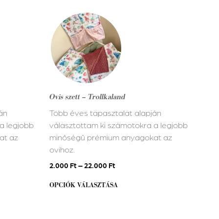
Ennek
a
terméknek
több
variációja
van.
A
Ovis szett – Trollkaland
változatok
án
Több éves tapasztalat alapján
a
a legjobb
választottam ki számotokra a legjobb
termékoldalon
at az
minőségű prémium anyagokat az
választhatók
ovihoz.
ki
2.000
Ft
–
22.000
Ft
OPCIÓK VÁLASZTÁSA