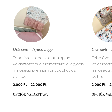
Ennek
Ennek
a
a
terméknek
terméknek
több
több
variációja
variációja
van.
van.
A
A
Ovis szett – Nyuszi hopp
Ovis szett –
változatok
változatok
Több éves tapasztalat alapján
Több éves 
a
a
választottam ki számotokra a legjobb
választott
termékoldalon
termékold
minőségű prémium anyagokat az
minőségű 
választhatók
választhat
ovihoz.
ovihoz.
ki
ki
2.000
Ft
–
22.000
Ft
2.000
Ft
–
2
OPCIÓK VÁLASZTÁSA
OPCIÓK VÁ