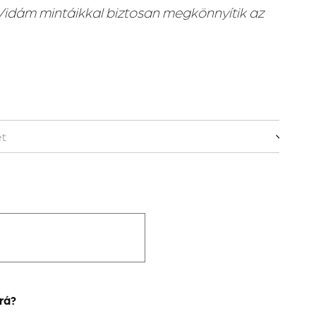
idám mintáikkal biztosan megkönnyítik az
rá?