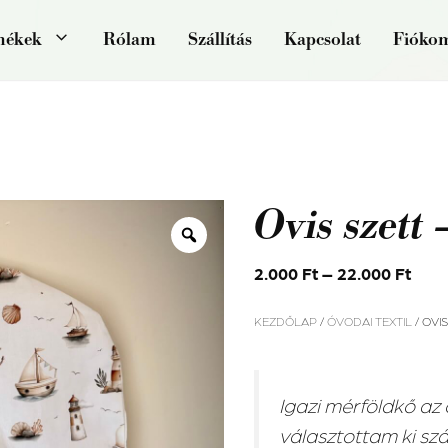
mékek
Rólam
Szállítás
Kapcsolat
Fióko
Ovis szett
2.000
Ft
–
22.000
Ft
KEZDŐLAP
/
ÓVODAI TEXTIL
/ OVI
Igazi mérföldkő az
választottam ki s