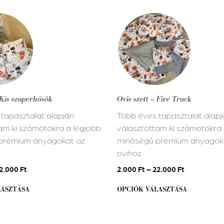
Ennek
a
terméknek
több
variációja
van.
A
 Kis szuperhősök
Ovis szett – Fire Truck
változatok
tapasztalat alapján
Több éves tapasztalat alapj
a
am ki számotokra a legjobb
választottam ki számotokra 
alon
termékoldalon
prémium anyagokat az
minőségű prémium anyagok
ók
választhatók
ovihoz.
ki
2.000
Ft
2.000
Ft
–
22.000
Ft
LASZTÁSA
OPCIÓK VÁLASZTÁSA