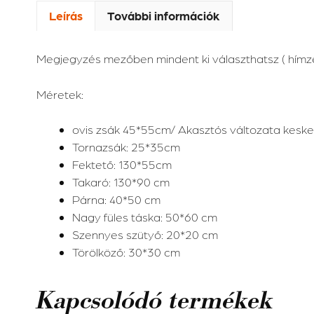
Leírás
További információk
Megjegyzés mezőben mindent ki választhatsz ( hímzés b
Méretek:
ovis zsák 45*55cm/ Akasztós változata keske
Tornazsák: 25*35cm
Fektető: 130*55cm
Takaró: 130*90 cm
Párna: 40*50 cm
Nagy füles táska: 50*60 cm
Szennyes szütyő: 20*20 cm
Törölköző: 30*30 cm
Kapcsolódó termékek