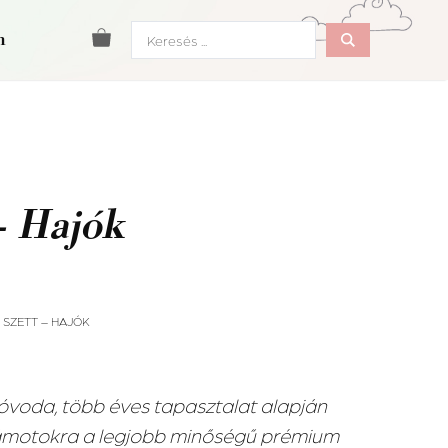
Search
m
...
 – Hajók
S SZETT – HAJÓK
 óvoda, több éves tapasztalat alapján
zámotokra a legjobb minőségű prémium