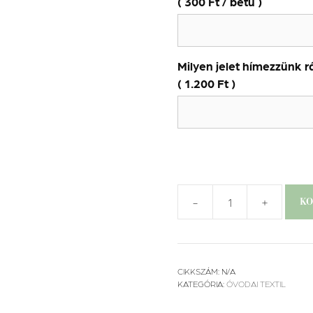
(
300
Ft
/ betű )
Milyen jelet hímezzünk r
(
1.200
Ft
)
-
+
KO
Ovis
szett
-
Hajók
CIKKSZÁM:
N/A
mennyiség
KATEGÓRIA:
ÓVODAI TEXTIL