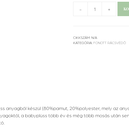
-
+
KO
Hármas
fonat
mennyiség
CIKKSZÁM:
N/A
KATEGÓRIA:
FONOTT RÁCSVÉDŐ
anyagból készül (80%pamut, 20%polyester, mely az anyag h
nyagoktól, a babyplüss több év és még több mosás után sem
tó.