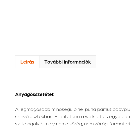
Leírás
További információk
Anyagösszetétel:
A legmagasabb minőségű pihe-puha pamut babyplüss 
színválasztékban. Ellentétben a wellsoft es egyéb a
szilikongolyó, mely nem csörög, nem zörög, formatar