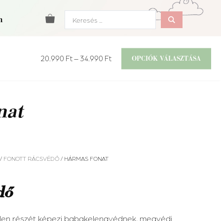
Search
m
...
20.990
Ft
–
34.990
Ft
OPCIÓK VÁLASZTÁSA
nat
/
FONOTT RÁCSVÉDŐ
/ HÁRMAS FONAT
dő
tlen részét képezi babakelengyédnek, megvédi