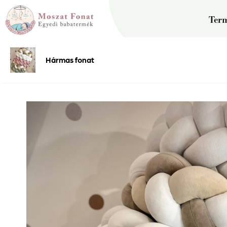
Kilépés
a
Ter
tartalomba
Hármas fonat