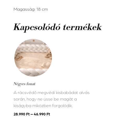
Magasság: 18 cm
Kapcsolódó termékek
Ennek
a
terméknek
több
variációja
van.
A
Négyes fonat
változatok
A rácsvédő megvédi kisbabádat alvás
a
során, hogy ne üsse be magát a
termékoldalon
kiságyba miközben forgolódik.
választhatók
ki
28.990
Ft
–
46.990
Ft