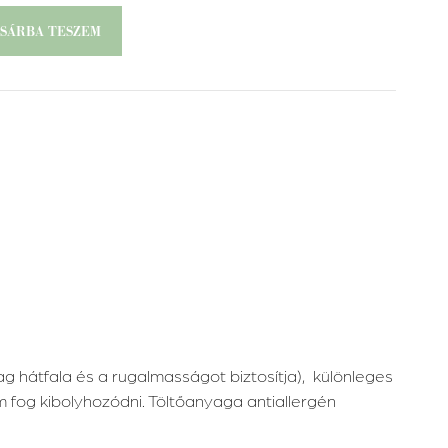
SÁRBA TESZEM
átfala és a rugalmasságot biztosítja), különleges
 fog kibolyhozódni. Töltőanyaga antiallergén