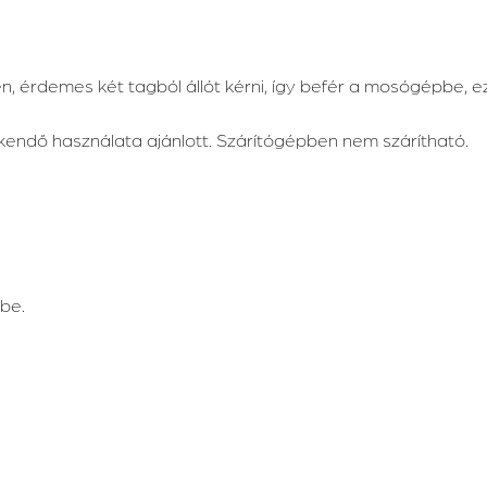
rdemes két tagból állót kérni, így befér a mosógépbe, ez
endő használata ajánlott. Szárítógépben nem szárítható.
rbe.