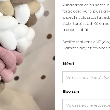
kisbabádat alvás során, 
forgolódik. Puha plüss a
is ideális választás falvé
stabil tartást ad. Külön
a babaszobát.
Szállításnál kérlek NE je
Házhoz vagy átvevőhelyr
Méret
Első szín