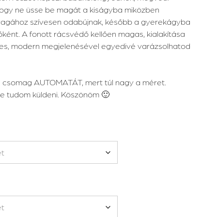
hogy ne üsse be magát a kiságyba miközben
nyagához szívesen odabújnak, később a gyerekágyba
dőként. A fonott rácsvédő kellően magas, kialakítása
leges, modern megjelenésével egyedivé varázsolhatod
lölj csomag AUTOMATÁT, mert túl nagy a méret.
e tudom küldeni. Köszönöm 🙂