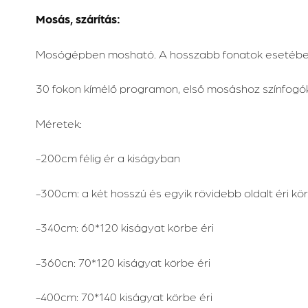
Mosás, szárítás:
Mosógépben mosható. A hosszabb fonatok esetében, é
30 fokon kímélő programon, első mosáshoz színfogók
Méretek:
-200cm félig ér a kiságyban
-300cm: a két hosszú és egyik rövidebb oldalt éri kö
-340cm: 60*120 kiságyat körbe éri
-360cn: 70*120 kiságyat körbe éri
-400cm: 70*140 kiságyat körbe éri