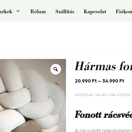
mékek
Rólam
Szállítás
Kapcsolat
Fióko
Hármas fo
20.990
Ft
–
34.990
Ft
KEZDŐLAP
/
ALVÁS
/
RÁCSVÉDŐK
Fonott rácsvé
A rácsvédő nélkülözhete