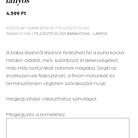
lányos
4.599
Ft
KEZDŐLAP
/
BABAJÁTÉKOK
/
FEJLESZTŐ PLÜSS
BABAKOCKÁK
/ FEJLESZTŐ PLÜSS BABAKOCKA – LÁNYOS
A baba lépésről lépésre fedezheti fel a puha kocka
minden oldalát, mely különböző érdekességeket,
más-más textúrákat rejtenek magába. Segíti az
érzékszervek fejlesztését, a finom motorikát és
természetesen végtelen szórakozást nyújt.
megjegyzésbe választhatsz színvilágot
Megjegyzés a termékhez