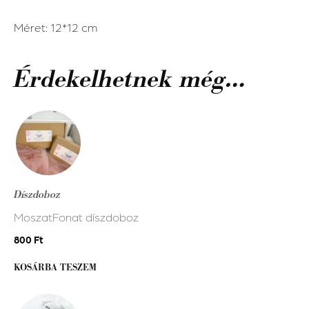
Méret: 12*12 cm
Érdekelhetnek még…
Díszdoboz
MoszatFonat díszdoboz
800
Ft
KOSÁRBA TESZEM
Ennek