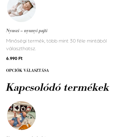
a
terméknek
több
variációja
Nyuszi – nyunyi pajti
van.
Minőségi termék, több mint 30 féle mintából
A
választhatsz.
változatok
a
6.990
Ft
termékoldalon
OPCIÓK VÁLASZTÁSA
választhatók
ki
Kapcsolódó termékek