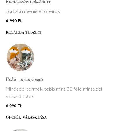
Kontrasztos babakönyv
kártyán megjelenő leírás
4.990
Ft
KOSÁRBA TESZEM
Ennek
a
terméknek
több
variációja
Róka – nyunyi pajti
van.
Minőségi termék, több mint 30 féle mintából
A
választhatsz.
változatok
a
6.990
Ft
termékoldalon
OPCIÓK VÁLASZTÁSA
választhatók
ki
Ennek