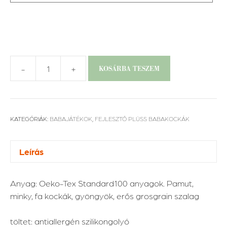
-
+
KOSÁRBA TESZEM
Fejlesztő
plüss
babakocka
-
KATEGÓRIÁK:
BABAJÁTÉKOK
,
FEJLESZTŐ PLÜSS BABAKOCKÁK
lányos
mennyiség
Leírás
Anyag: Oeko-Tex Standard100 anyagok. Pamut,
minky, fa kockák, gyöngyök, erős grosgrain szalag
töltet: antiallergén szilikongolyó