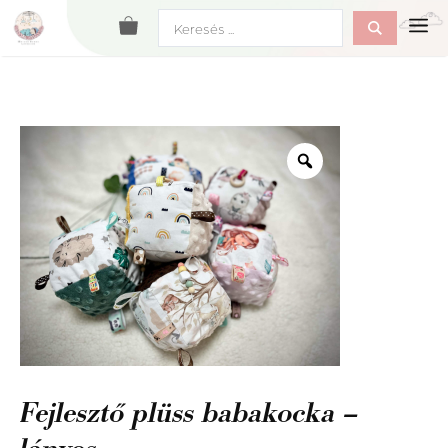
Kilépés
Search
M
a
...
tartalomba
Fejlesztő plüss babakocka –