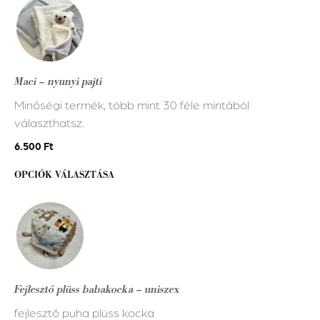
a
terméknek
több
variációja
Maci – nyunyi pajti
van.
Minőségi termék, több mint 30 féle mintából
A
választhatsz.
változatok
a
6.500
Ft
termékoldalon
OPCIÓK VÁLASZTÁSA
választhatók
ki
Fejlesztő plüss babakocka – uniszex
fejlesztő puha plüss kocka